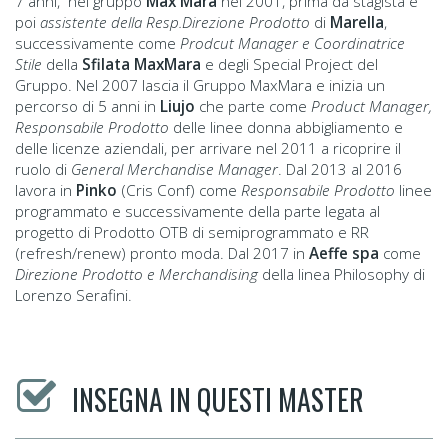
7 anni, nel gruppo
Max Mara
nel 2001, prima da stagista e
poi
assistente della Resp.Direzione Prodotto
di
Marella
,
successivamente come
Prodcut Manager e Coordinatrice
Stile
della
Sfilata MaxMara
e degli Special Project del
Gruppo. Nel 2007 lascia il Gruppo MaxMara e inizia un
percorso di 5 anni in
Liujo
che parte come
Product Manager,
Responsabile Prodotto
delle linee donna abbigliamento e
delle licenze aziendali, per arrivare nel 2011 a ricoprire il
ruolo di
General Merchandise Manager
. Dal 2013 al 2016
lavora in
Pinko
(Cris Conf) come
Responsabile Prodotto
linee
programmato e successivamente della parte legata al
progetto di Prodotto OTB di semiprogrammato e RR
(refresh/renew) pronto moda. Dal 2017 in
Aeffe spa
come
Direzione Prodotto e Merchandising
della linea Philosophy di
Lorenzo Serafini.
INSEGNA IN QUESTI MASTER