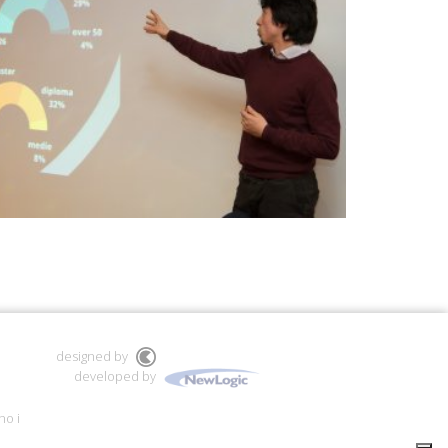
designed by
developed by
no i