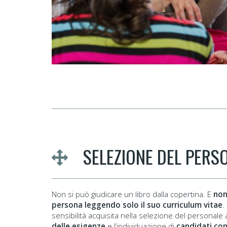
SELEZIONE DEL PERS
Non si può giudicare un libro dalla copertina. E
non
persona leggendo solo il suo curriculum vitae
.
sensibilità acquisita nella selezione del personale
delle esigenze
e l’individuazione di
candidati co