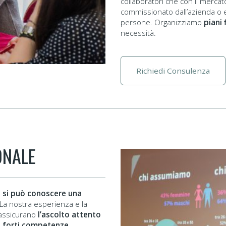
collaboratori che con il mercato
commissionato dall’azienda o e
persone. Organizziamo
piani 
necessità.
Richiedi Consulenza
ONALE
 si può conoscere una
 La nostra esperienza e la
 assicurano
l’ascolto attento
n forti competenze