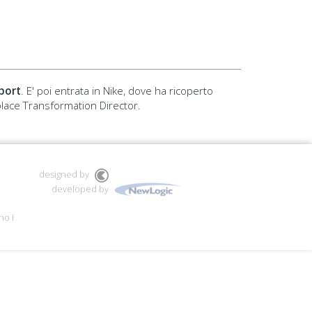
port
. E' poi entrata in Nike, dove ha ricoperto
tplace Transformation Director.
designed by
developed by
no i