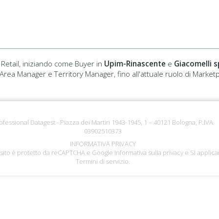
 Retail, iniziando come Buyer in
Upim-Rinascente
e
Giacomelli s
i Area Manager e Territory Manager, fino all'attuale ruolo di Marke
ofessional Datagest - Piazza dei Martiri 1943-1945, 1 – 40121 Bologna, P.IVA
03902510373
INFORMATIVA PRIVACY
sito è protetto da reCAPTCHA e Google
Informativa sulla privacy
e Si applica
Termini di servizio
.