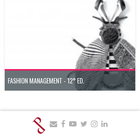
FASHION MANAGEMENT - 12° ED.
Il Master Executive modulare, dal taglio pratico e operativo,
che fornisce le competenze per ricoprire i ruoli più ricercati
del fashion business.