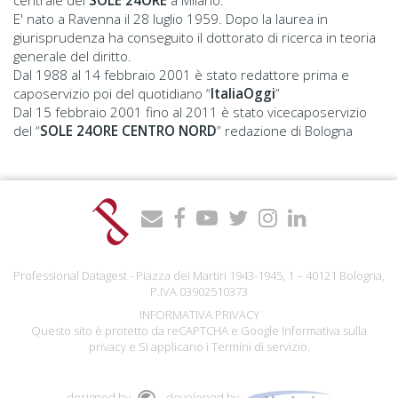
centrale del
SOLE 24ORE
a Milano.
E' nato a Ravenna il 28 luglio 1959. Dopo la laurea in
giurisprudenza ha conseguito il dottorato di ricerca in teoria
generale del diritto.
Dal 1988 al 14 febbraio 2001 è stato redattore prima e
caposervizio poi del quotidiano “
ItaliaOggi
”
Dal 15 febbraio 2001 fino al 2011 è stato vicecaposervizio
del “
SOLE 24ORE CENTRO NORD
” redazione di Bologna
Professional Datagest - Piazza dei Martiri 1943-1945, 1 – 40121 Bologna,
P.IVA 03902510373
INFORMATIVA PRIVACY
Questo sito è protetto da reCAPTCHA e Google
Informativa sulla
privacy
e Si applicano i
Termini di servizio
.
designed by
developed by