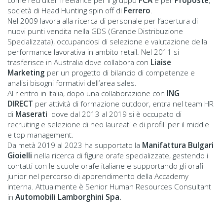
come recruiter freelance per il gruppo
FCA
e per
Proposte
,
società di Head Hunting spin off di
Ferrero
.
Nel 2009 lavora alla ricerca di personale per l’apertura di
nuovi punti vendita nella GDS (Grande Distribuzione
Specializzata), occupandosi di selezione e valutazione della
performance lavorativa in ambito retail. Nel 2011 si
trasferisce in Australia dove collabora con
Liaise
Marketing
per un progetto di bilancio di competenze e
analisi bisogni formativi dell’area sales.
Al rientro in Italia, dopo una collaborazione con
ING
DIRECT
per attività di formazione outdoor, entra nel team HR
di
Maserati
dove dal 2013 al 2019 si è occupato di
recruiting e selezione di neo laureati e di profili per il middle
e top management.
Da metà 2019 al 2023 ha supportato la
Manifattura Bulgari
Gioielli
nella ricerca di figure orafe specializzate, gestendo i
contatti con le scuole orafe italiane e supportando gli orafi
junior nel percorso di apprendimento della Accademy
interna. Attualmente è Senior Human Resources Consultant
in
Automobili Lamborghini Spa.