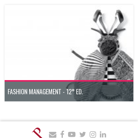
Il Master Executive multidisciplinare e con approccio
esperienziale che forma professionisti capaci di prendersi
cura del bene più prezioso delle aziende moderne: il capitale
umano.
novembre 2026 - aprile 2027
200h
Bologna
Scopri di più
FASHION MANAGEMENT - 12° ED.
Il Master Executive modulare, dal taglio pratico e operativo,
che fornisce le competenze per ricoprire i ruoli più ricercati