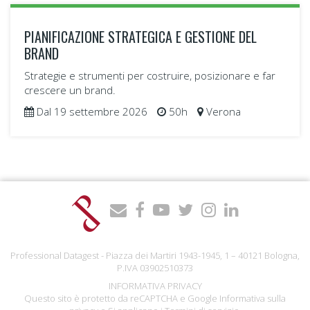
settembre - dicembre 2026
122h
Verona
Scopri di più
PIANIFICAZIONE STRATEGICA E GESTIONE DEL
BRAND
Strategie e strumenti per costruire, posizionare e far
crescere un brand.
Dal 19 settembre 2026
50h
Verona
Professional Datagest - Piazza dei Martiri 1943-1945, 1 – 40121 Bologna,
P.IVA 03902510373
INFORMATIVA PRIVACY
Questo sito è protetto da reCAPTCHA e Google
Informativa sulla