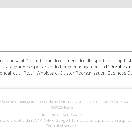
 responsabilità di tutti i canali commerciali dallo sportivo al top fash
aturato grande esperienza di change management in
L’Oreal
e
ad
ziendali quali Retail, Wholesale, Cluster Reorganization, Business
ofessional Datagest - Piazza dei Martiri 1943-1945, 1 – 40121 Bologna, P.IVA
03902510373
INFORMATIVA PRIVACY
sito è protetto da reCAPTCHA e Google
Informativa sulla privacy
e Si applica
Termini di servizio
.