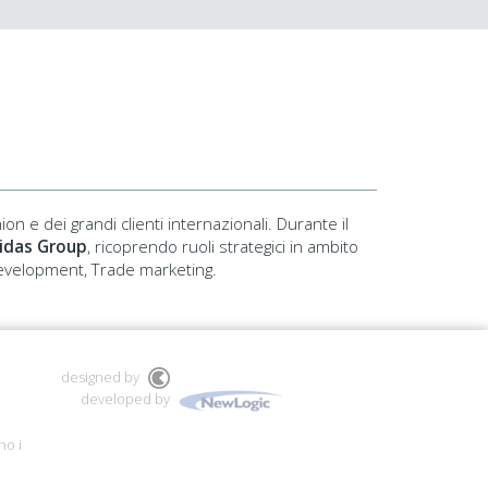
ion e dei grandi clienti internazionali. Durante il
idas Group
, ricoprendo ruoli strategici in ambito
 Development, Trade marketing.
designed by
developed by
no i