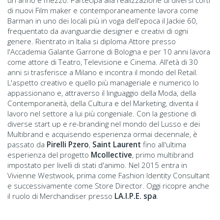
un anno e mezzo. Partecipa alla realizzazione di diversi corti
di nuovi Film maker e contemporaneamente lavora come
Barman in uno dei locali più in voga dell'epoca il Jackie 60,
frequentato da avanguardie designer e creativi di ogni
genere. Rientrato in Italia si diploma Attore presso
l'Accademia Galante Garrone di Bologna e per 10 anni lavora
come attore di Teatro, Televisione e Cinema. All'età di 30
anni si trasferisce a Milano e incontra il mondo del Retail.
L'aspetto creativo e quello più manageriale e numerico lo
appassionano e, attraverso il linguaggio della Moda, della
Contemporaneità, della Cultura e del Marketing, diventa il
lavoro nel settore a lui più congeniale. Con la gestione di
diverse start up e re-branding nel mondo del Lusso e dei
Multibrand e acquisendo esperienza ormai decennale, è
passato da
Pirelli Pzero
,
Saint Laurent
fino all'ultima
esperienza del progetto
Mcollective
, primo multibrand
impostato per livelli di stati d'animo. Nel 2015 entra in
Vivienne Westwook, prima come Fashion Identity Consultant
e successivamente come Store Director. Oggi ricopre anche
il ruolo di Merchandiser presso
LA.I.P.E. spa
.