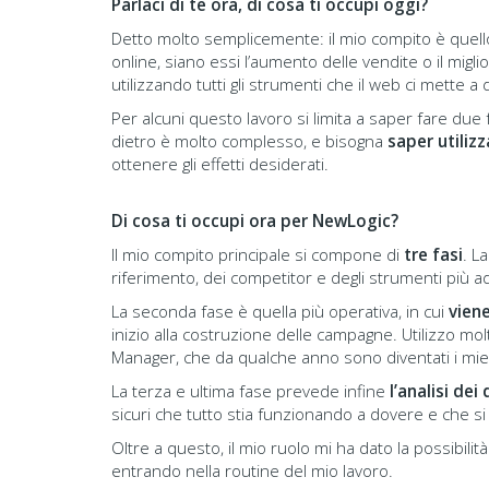
Parlaci di te ora, di cosa ti occupi oggi?
Detto molto semplicemente: il mio compito è quell
online, siano essi l’aumento delle vendite o il migli
utilizzando tutti gli strumenti che il web ci mette a
Per alcuni questo lavoro si limita a saper fare due f
dietro è molto complesso, e bisogna
saper utiliz
ottenere gli effetti desiderati.
Di cosa ti occupi ora per NewLogic?
Il mio compito principale si compone di
tre fasi
. L
riferimento, dei competitor e degli strumenti più ad
La seconda fase è quella più operativa, in cui
viene
inizio alla costruzione delle campagne. Utilizzo 
Manager, che da qualche anno sono diventati i miei “
La terza e ultima fase prevede infine
l’analisi de
sicuri che tutto stia funzionando a dovere e che si c
Oltre a questo, il mio ruolo mi ha dato la possibil
entrando nella routine del mio lavoro.