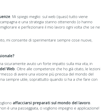
uenze
. Mi spiego meglio: sul web (quasi) tutto viene
una campagna e una strategia stanno ottenendo (o hanno
 migliorare e perfezionare il mio lavoro ogni volta che se ne
nto, mi consente di sperimentare sempre cose nuove,
sionale?
a sicuramente avuto un forte impatto sulla mia vita, in
 del Web
. Oltre alle competenze che ho già citato, le lezioni
permesso di avere una visione più precisa del mondo del
rna sempre utile, soprattutto quando si ha a che fare con
vogliono
affacciarsi preparati sul mondo del lavoro
.
 non è una passeggiata, ci vogliono impegno e applicazione!