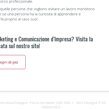
rcorso professionale.
e quelle persone che vogliono evitare un lavoro monotono.
 e se una persona ha la curiosità di apprendere e
a proprio al caso suo!
rketing e Comunicazione d’Impresa? Visita la
ata sul nostro sito!
opri di più
ofessional Datagest - Piazza dei Martiri 1943-1945, 1 – 40121 Bologna, P.IVA
03902510373