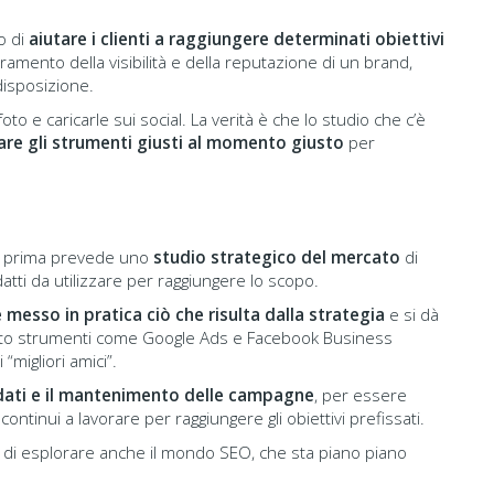
o di
aiutare i clienti a raggiungere determinati obiettivi
oramento della visibilità e della reputazione di un brand,
 disposizione.
oto e caricarle sui social. La verità è che lo studio che c’è
zare gli strumenti giusti al momento giusto
per
a prima prevede uno
studio strategico del mercato
di
atti da utilizzare per raggiungere lo scopo.
 messo in pratica ciò che risulta dalla strategia
e si dà
molto strumenti come Google Ads e Facebook Business
migliori amici”.
i dati e il mantenimento delle campagne
, per essere
ontinui a lavorare per raggiungere gli obiettivi prefissati.
ità di esplorare anche il mondo SEO, che sta piano piano