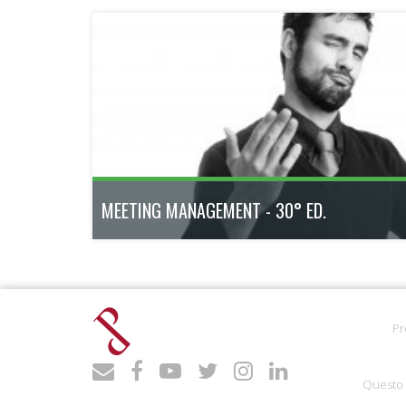
MEETING MANAGEMENT - 30° ED.
Acquisisci le competenze e gli strumenti per
diventare un professionista dell'organizzazione
eventi. Con il patrocinio di Federcongressi&eventi,
l'associazione più importante della Meeting &
Incentive Industry italiana.
Pr
ottobre 2026 - aprile 2027
180h
Bologna
Scopri di più
Questo 