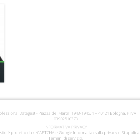
ofessional Datagest - Piazza dei Martiri 1943-1945, 1 – 40121 Bologna, P.IVA
03902510373
INFORMATIVA PRIVACY
sito è protetto da reCAPTCHA e Google
Informativa sulla privacy
e Si applica
Termini di servizio
.