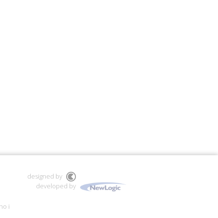
designed by
developed by
no i