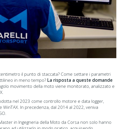
centimetro il punto di staccata? Come settare i parametri
rettilineo in meno tempo?
La risposta a queste domande
ingolo movimento della moto viene monitorato, analizzato e
X.
trodotta nel 2023 come controllo motore e data logger,
ite WinTAX. In precedenza, dal 2014 al 2022, veniva
AGO.
del Master in Ingegneria della Moto da Corsa non solo hanno
ano ad utilizzarlo in modo pratico, acquisendo