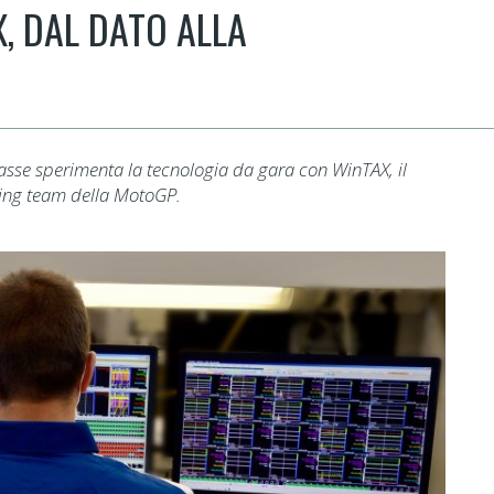
, DAL DATO ALLA
lasse sperimenta la tecnologia da gara con WinTAX, il
acing team della MotoGP.​