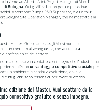
to insieme ad Alberto Allini, Project Manager di Marelli
lli di Bologna
. Qui gli Allievi hanno potuto partecipare a
oschini, Motorsport Pumps R&D Supervisor, e a un tour
port Bologna Site Operation Manager, che ha mostrato alla
ia.
o
esto Master. Grazie ad esse, gli Allievi non solo
ca in un contesto all'avanguardia, con
accesso a
e e professionisti del settore.
re, ma di entrare in contatto con il meglio che l'industria ha
 esperienze offrono
un vantaggio competitivo cruciale
per
port, un ambiente in continua evoluzione, dove la
di tutti gli altri sono essenziali per avere successo.
sima edizione del Master. Vuoi scattare dalla
quio conoscitivo gratuito e senza impegno.