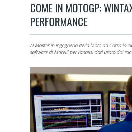
COME IN MOTOGP: WINTAX
PERFORMANCE
Al Master in Ingegneria della Moto da Corsa la c
software di Marelli per l’analisi dati usato dai r