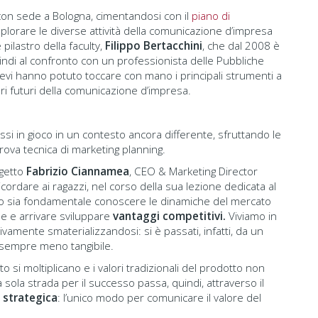
 con sede a Bologna, cimentandosi con il
piano di
plorare le diverse attività della comunicazione d’impresa
pilastro della faculty,
Filippo Bertacchini
, che dal 2008 è
ndi al confronto con un professionista delle Pubbliche
evi hanno potuto toccare con mano i principali strumenti a
i futuri della comunicazione d’impresa.
ssi in gioco in un contesto ancora differente, sfruttando le
ova tecnica di marketing planning.
ogetto
Fabrizio Ciannamea
, CEO & Marketing Director
ricordare ai ragazzi, nel corso della sua lezione dedicata al
anto sia fondamentale conoscere le dinamiche del mercato
e e arrivare sviluppare
vantaggi competitivi.
Viviamo in
amente smaterializzandosi: si è passati, infatti, da un
 sempre meno tangibile.
nto si moltiplicano e i valori tradizionali del prodotto non
 sola strada per il successo passa, quindi, attraverso il
 strategica
: l’unico modo per comunicare il valore del