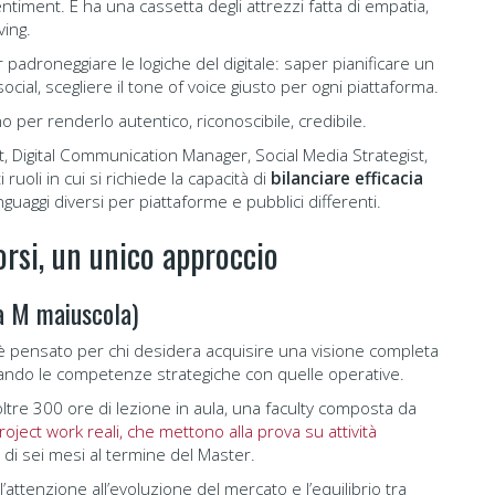
ntiment. E ha una cassetta degli attrezzi fatta di empatia,
ving.
padroneggiare le logiche del digitale: saper pianificare un
ocial, scegliere il tone of voice giusto per ogni piattaforma.
no per renderlo autentico, riconoscibile, credibile.
ist, Digital Communication Manager, Social Media Strategist,
ruoli in cui si richiede la capacità di
bilanciare efficacia
inguaggi diversi per piattaforme e pubblici differenti.
orsi, un unico approccio
la M maiuscola)
è pensato per chi desidera acquisire una visione completa
rando le competenze strategiche con quelle operative.
oltre 300 ore di lezione in aula, una faculty composta da
roject work reali, che mettono alla prova su attività
e di sei mesi al termine del Master.
’attenzione all’evoluzione del mercato e l’equilibrio tra