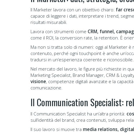
Il Marketer lavora con un obiettivo chiaro:
far cres
capace di leggere i dati, interpretare i trend, seg
risultati misurabili.
Lavora con strumenti come
CRM, funnel, campa
come il ROI, la conversion rate, la retention. È orie
Ma non si tratta solo di numeri: oggi al Marketer è r
contenuto, perché ogni touchpoint è anche un’occa
tradursi in un’esperienza coerente e riconoscibile.
Nel mercato del lavoro, le figure più richieste in 
Marketing Specialist, Brand Manager, CRM & Loyalty
visione
, competenze digitali avanzate e la capacità
comunicazione.
Il Communication Specialist: re
Il Communication Specialist ha un’altra priorità:
cos
sull’identità del brand, crea contenuti, sviluppa r
Il suo lavoro si muove tra
media relations, digita