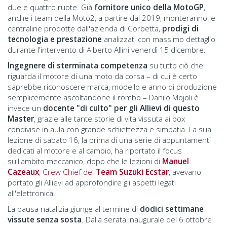
due e quattro ruote. Già
fornitore unico della MotoGP
,
anche i team della Moto2, a partire dal 2019, monteranno le
centraline prodotte dall'azienda di Corbetta,
prodigi di
tecnologia e prestazione
analizzati con massimo dettaglio
durante l'intervento di Alberto Allini venerdì 15 dicembre.
Ingegnere di sterminata competenza
su tutto ciò che
riguarda il motore di una moto da corsa – di cui è certo
saprebbe riconoscere marca, modello e anno di produzione
semplicemente ascoltandone il rombo – Danilo Mojoli è
invece un
docente "di culto" per gli Allievi di questo
Master
, grazie alle tante storie di vita vissuta ai box
condivise in aula con grande schiettezza e simpatia. La sua
lezione di sabato 16, la prima di una serie di appuntamenti
dedicati al motore e al cambio, ha riportato il focus
sull'ambito meccanico, dopo che le lezioni di
Manuel
Cazeaux
, Crew Chief del
Team Suzuki Ecstar
, avevano
portato gli Allievi ad approfondire gli aspetti legati
all'elettronica.
La pausa natalizia giunge al termine di
dodici settimane
vissute senza sosta
. Dalla serata inaugurale del 6 ottobre