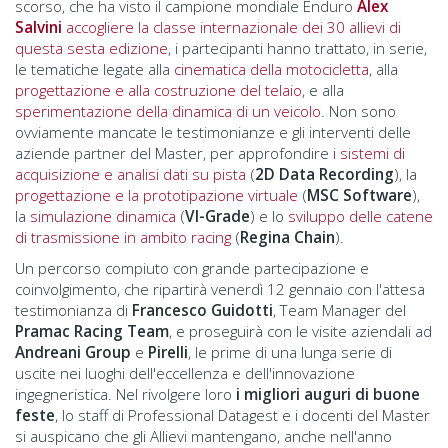
scorso, che ha visto il campione mondiale Enduro
Alex
Salvini
accogliere la classe internazionale dei 30 allievi di
questa sesta edizione
, i partecipanti hanno trattato, in serie,
le tematiche legate alla
cinematica della motocicletta
, alla
progettazione e alla costruzione del telaio
, e alla
sperimentazione della dinamica di un veicolo
. Non sono
ovviamente mancate le testimonianze e gli interventi delle
aziende partner del Master, per approfondire
i sistemi di
acquisizione e analisi dati su pista
(
2D Data Recording
), la
progettazione e la prototipazione virtuale
(
MSC Software
),
la
simulazione dinamica
(
VI-Grade
) e lo
sviluppo delle catene
di trasmissione in ambito racing
(
Regina Chain
).
Un percorso compiuto con grande partecipazione e
coinvolgimento, che ripartirà venerdì 12 gennaio con l'attesa
testimonianza di
Francesco Guidotti
, Team Manager del
Pramac Racing Team
, e proseguirà con le visite aziendali ad
Andreani Group
e
Pirelli
, le prime di una lunga serie di
uscite nei luoghi dell'eccellenza e dell'innovazione
ingegneristica. Nel rivolgere loro
i migliori auguri di buone
feste
, lo staff di Professional Datagest e i docenti del Master
si auspicano che gli Allievi mantengano, anche nell'anno