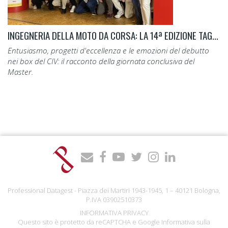
INGEGNERIA DELLA MOTO DA CORSA: LA 14ª EDIZIONE TAGLIA IL TRAGUARDO.
Entusiasmo, progetti d'eccellenza e le emozioni del debutto
nei box del CIV: il racconto della giornata conclusiva del
Master.
Professional Datagest - Piazza dei Martiri 1943-1945, 1 – 40121 Bologna,
P.IVA 03902510373
INFORMATIVA PRIVACY
Questo sito è protetto da reCAPTCHA e Google
Informativa sulla