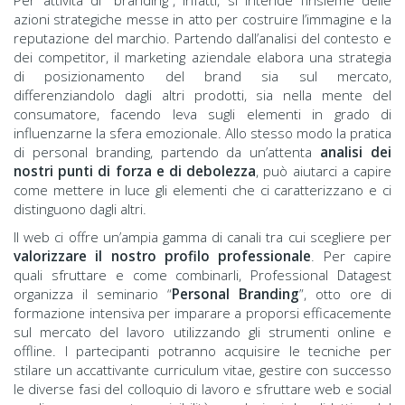
azioni strategiche messe in atto per costruire l’immagine e la
reputazione del marchio. Partendo dall’analisi del contesto e
dei competitor, il marketing aziendale elabora una strategia
di posizionamento del brand sia sul mercato,
differenziandolo dagli altri prodotti, sia nella mente del
consumatore, facendo leva sugli elementi in grado di
influenzarne la sfera emozionale. Allo stesso modo la pratica
di personal branding, partendo da un’attenta
analisi dei
nostri punti di forza e di debolezza
, può aiutarci a capire
come mettere in luce gli elementi che ci caratterizzano e ci
distinguono dagli altri.
Il web ci offre un’ampia gamma di canali tra cui scegliere per
valorizzare il nostro profilo professionale
. Per capire
quali sfruttare e come combinarli, Professional Datagest
organizza il seminario “
Personal Branding
”, otto ore di
formazione intensiva per imparare a proporsi efficacemente
sul mercato del lavoro utilizzando gli strumenti online e
offline. I partecipanti potranno acquisire le tecniche per
stilare un accattivante curriculum vitae, gestire con successo
le diverse fasi del colloquio di lavoro e sfruttare web e social