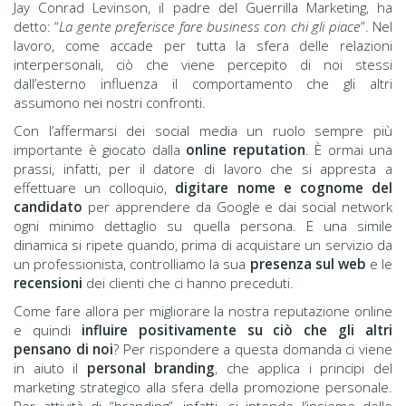
Jay Conrad Levinson, il padre del Guerrilla Marketing, ha
detto: “
La gente preferisce fare business con chi gli piace
”. Nel
lavoro, come accade per tutta la sfera delle relazioni
interpersonali, ciò che viene percepito di noi stessi
dall’esterno influenza il comportamento che gli altri
assumono nei nostri confronti.
Con l’affermarsi dei social media un ruolo sempre più
importante è giocato dalla
online reputation
. È ormai una
prassi, infatti, per il datore di lavoro che si appresta a
effettuare un colloquio,
digitare nome e cognome del
candidato
per apprendere da Google e dai social network
ogni minimo dettaglio su quella persona. E una simile
dinamica si ripete quando, prima di acquistare un servizio da
un professionista, controlliamo la sua
presenza sul web
e le
recensioni
dei clienti che ci hanno preceduti.
Come fare allora per migliorare la nostra reputazione online
e quindi
influire positivamente su ciò che gli altri
pensano di noi
? Per rispondere a questa domanda ci viene
in aiuto il
personal branding
, che applica i principi del
marketing strategico alla sfera della promozione personale.
Per attività di “branding”, infatti, si intende l’insieme delle