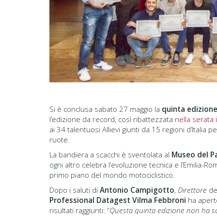
Si è conclusa sabato 27 maggio la
quinta edizion
l’edizione da record, così ribattezzata
nella serata
ai 34 talentuosi Allievi giunti da 15 regioni d’Itali
ruote.
La bandiera a scacchi è sventolata al
Museo del Pa
ogni altro celebra l’evoluzione tecnica e l’Emilia-R
primo piano del mondo motociclistico.
Dopo i saluti di
Antonio Campigotto
,
Direttore
de
Professional Datagest Vilma Febbroni
ha apert
risultati raggiunti: “
Questa quinta edizione non ha so