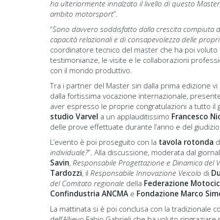
ha ulteriormente innalzato il livello di questo Maste
ambito motorsport
”.
“
Sono davvero soddisfatto dalla crescita compiuta dai
capacità relazionali e di consapevolezza delle propri
coordinatore tecnico del master che ha poi voluto 
testimonianze, le visite e le collaborazioni professi
con il mondo produttivo.
Tra i partner del Master sin dalla prima edizione vi
dalla fortissima vocazione internazionale, presente
aver espresso le proprie congratulazioni a tutto il
studio Varvel
a un applauditissimo
Francesco Ni
delle prove effettuate durante l’anno e del giudizio
L’evento è poi proseguito con la
tavola rotonda
da
individuale?
”. Alla discussione, moderata dal giornal
Savin
,
Responsabile Progettazione e Dinamica del V
Tardozzi
, il
Responsabile Innovazione Veicolo
di
Du
del Comitato regionale
della
Federazione Motocicli
Confindustria ANCMA
e
Fondazione Marco Simo
La mattinata si è poi conclusa con la tradizionale 
dell’Allievo Fabio Gabrieli che ha voluto ringrazia