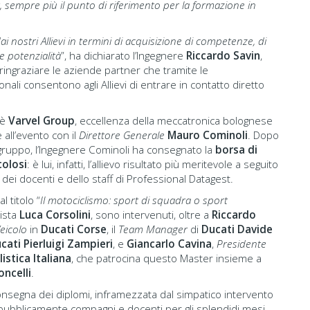
r, sempre più il punto di riferimento per la formazione in
 nostri Allievi in termini di acquisizione di competenze, di
e potenzialità
”, ha dichiarato l’Ingegnere
Riccardo Savin
,
ringraziare le aziende partner che tramite le
onali consentono agli Allievi di entrare in contatto diretto
 è
Varvel Group
, eccellenza della meccatronica bolognese
 all’evento con il
Direttore Generale
Mauro Cominoli
. Dopo
 gruppo, l’Ingegnere Cominoli ha consegnato la
borsa di
colosi
: è lui, infatti, l’allievo risultato più meritevole a seguito
 dei docenti e dello staff di Professional Datagest.
l titolo “
Il motociclismo: sport di squadra o sport
ista
Luca Corsolini
, sono intervenuti, oltre a
Riccardo
eicolo
in
Ducati Corse
, il
Team Manager
di
Ducati
Davide
cati Pierluigi Zampieri
, e
Giancarlo Cavina
,
Presidente
stica Italiana
, che patrocina questo Master insieme a
ncelli
.
consegna dei diplomi, inframezzata dal simpatico intervento
re pubblicamente compagni e docenti per gli splendidi mesi