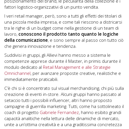
posizionamento del brand, le peculiarità della collezione e i
fattori logistico-organizzativi di un punto vendita.
I veri retail manager, però, sono a tutti gli effetti dei titolari di
una piccola media impresa, e come tali riescono a districarsi
tra le righe di un budget come nella gestione di un team di
lavoro,
conoscono il prodotto tanto quanto le logiche
della comunicazione
, e sono sempre al passo con tutto ciò
che genera innovazione e tendenza.
Suddivisi in gruppi, gli Allievi hanno messo a sistema le
competenze apprese durante il Master, in primis durante il
modulo dedicato al
Retail Management e alle Strategie
Omnichannel
, per avanzare proposte creative, realistiche e
immediatamente praticabili.
C’è chi si è concentrato sul visual merchandising, chi più sulla
creazione di eventi in-store. Alcuni gruppi hanno passato al
setaccio tutti i possibili influencer, altri hanno proposto
campagne di guerrilla marketing. Tutti, come ha sottolineato il
coach di progetto
Gabriele Fernandez
, hanno esibito grandi
capacità analitiche nella lettura delle dinamiche di mercato,
unite a un’ottima creatività e a una graditissima concretezza