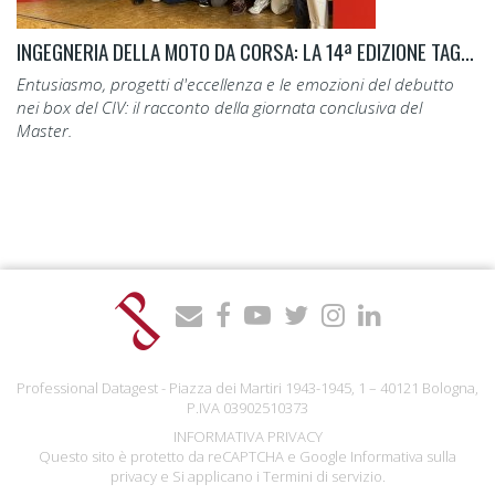
INGEGNERIA DELLA MOTO DA CORSA: LA 14ª EDIZIONE TAGLIA IL TRAGUARDO.
Entusiasmo, progetti d'eccellenza e le emozioni del debutto
nei box del CIV: il racconto della giornata conclusiva del
Master.
Professional Datagest - Piazza dei Martiri 1943-1945, 1 – 40121 Bologna,
P.IVA 03902510373
INFORMATIVA PRIVACY
Questo sito è protetto da reCAPTCHA e Google
Informativa sulla
privacy
e Si applicano i
Termini di servizio
.