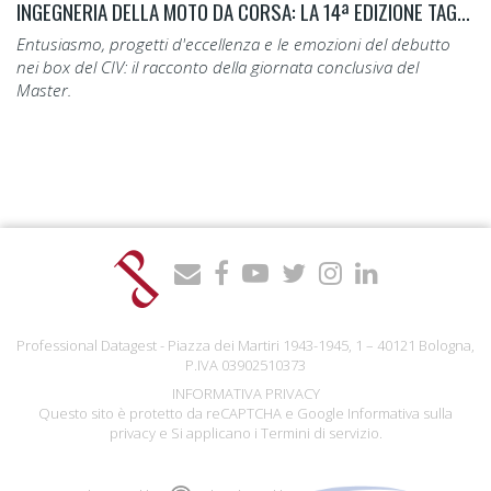
INGEGNERIA DELLA MOTO DA CORSA: LA 14ª EDIZIONE TAGLIA IL TRAGUARDO.
Entusiasmo, progetti d'eccellenza e le emozioni del debutto
nei box del CIV: il racconto della giornata conclusiva del
Master.
Professional Datagest - Piazza dei Martiri 1943-1945, 1 – 40121 Bologna,
P.IVA 03902510373
INFORMATIVA PRIVACY
Questo sito è protetto da reCAPTCHA e Google
Informativa sulla
privacy
e Si applicano i
Termini di servizio
.