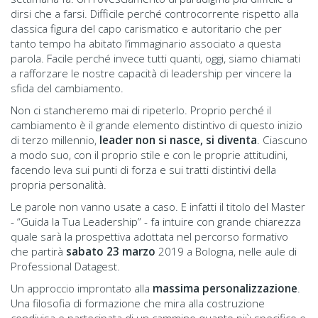
dirsi che a farsi. Difficile perché controcorrente rispetto alla
classica figura del capo carismatico e autoritario che per
tanto tempo ha abitato l’immaginario associato a questa
parola. Facile perché invece tutti quanti, oggi, siamo chiamati
a rafforzare le nostre capacità di leadership per vincere la
sfida del cambiamento.
Non ci stancheremo mai di ripeterlo. Proprio perché il
cambiamento è il grande elemento distintivo di questo inizio
di terzo millennio,
leader non si nasce, si diventa
. Ciascuno
a modo suo, con il proprio stile e con le proprie attitudini,
facendo leva sui punti di forza e sui tratti distintivi della
propria personalità.
Le parole non vanno usate a caso. E infatti il titolo del Master
- “Guida la Tua Leadership” - fa intuire con grande chiarezza
quale sarà la prospettiva adottata nel percorso formativo
che partirà
sabato 23 marzo
2019 a Bologna, nelle aule di
Professional Datagest.
Un approccio improntato alla
massima personalizzazione
.
Una filosofia di formazione che mira alla costruzione