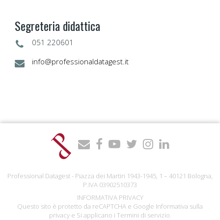
Segreteria didattica
051 220601
info@professionaldatagest.it
Professional Datagest - Piazza dei Martiri 1943-1945, 1 – 40121 Bologna,
P.IVA 03902510373
INFORMATIVA PRIVACY
Questo sito è protetto da reCAPTCHA e Google
Informativa sulla
privacy
e Si applicano i
Termini di servizio
.