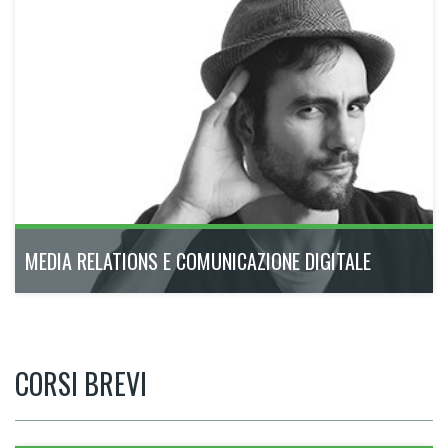
Il Master Executive multidisciplinare e con approccio
esperienziale che forma professionisti capaci di prendersi
cura del bene più prezioso delle aziende moderne: il capitale
umano.
novembre 2026 - aprile 2027
200h
Bologna
Scopri di più
MEDIA RELATIONS E COMUNICAZIONE DIGITALE
CORSI BREVI
21° Ed. Il percorso completo e modulare pensato per i
professionisti della comunicazione analogica e digitale, del
presente e del futuro.