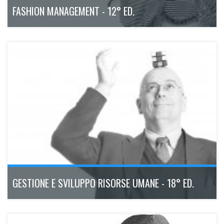
FASHION MANAGEMENT - 12° ED.
Il Master Executive modulare, dal taglio pratico e operativo,
che fornisce le competenze per ricoprire i ruoli più ricercati
del fashion business.
Da marzo 2026
200h
Bologna
Scopri di più
GESTIONE E SVILUPPO RISORSE UMANE - 18° ED.