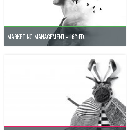
ottobre 2026 - aprile 2027
180h
Bologna
Scopri di più
MARKETING MANAGEMENT - 16° ED.
Percorso di formazione manageriale, modulare e in formula
weekend, ideato per i professionisti che vogliono investire su
se stessi e sulla propria carriera.
settembre - dicembre 2026
122h
Verona
Scopri di più