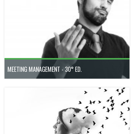
Un percorso formativo di alto profilo pensato per rispondere
alle sfide di un mercato in continua evoluzione.
ottobre 2026 - maggio 2027
300h
Bologna
Scopri di più
MEETING MANAGEMENT - 30° ED.
Acquisisci le competenze e gli strumenti per diventare un
professionista dell'organizzazione eventi. Con il patrocinio
di Federcongressi&eventi, l'associazione più importante della
Meeting & Incentive Industry italiana.